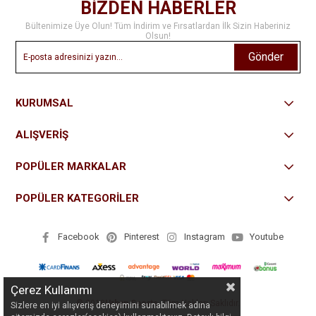
BİZDEN HABERLER
Bültenimize Üye Olun! Tüm İndirim ve Fırsatlardan İlk Sizin Haberiniz
Olsun!
Gönder
KURUMSAL
ALIŞVERİŞ
POPÜLER MARKALAR
POPÜLER KATEGORİLER
Facebook
Pinterest
Instagram
Youtube
Çerez Kullanımı
© 2018
Urban Sports
- Tüm Hakları Saklıdır.
Sizlere en iyi alışveriş deneyimini sunabilmek adına