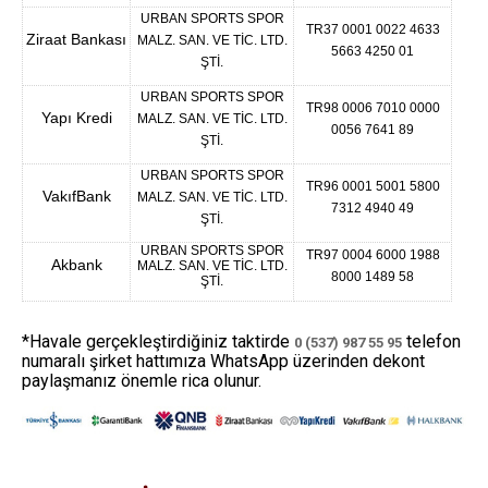
URBAN SPORTS SPOR
TR37 0001 0022 4633
Ziraat Bankası
MALZ. SAN. VE TİC. LTD.
5663 4250 01
ŞTİ.
URBAN SPORTS SPOR
TR98 0006 7010 0000
Yapı Kredi
MALZ. SAN. VE TİC. LTD.
0056 7641 89
ŞTİ.
URBAN SPORTS SPOR
TR96 0001 5001 5800
VakıfBank
MALZ. SAN. VE TİC. LTD.
7312 4940 49
ŞTİ.
URBAN SPORTS SPOR
TR
97 0004 6000 1988
Akbank
MALZ. SAN. VE TİC. LTD.
8000 1489 58
ŞTİ.
*Havale gerçekleştirdiğiniz taktirde
telefon
0 (537) 987 55 95
numaralı şirket hattımıza WhatsApp üzerinden dekont
paylaşmanız önemle rica olunur.