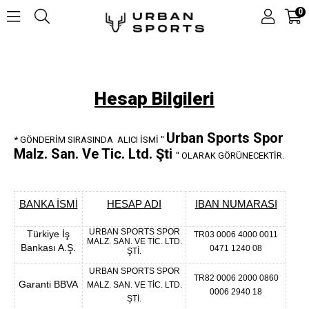
0
Hesap Bilgileri
Urban Sports Spor
* GÖNDERİM SIRASINDA ALICI İSMİ ''
Malz. San. Ve Tic. Ltd. Şti
'' OLARAK GÖRÜNECEKTİR.
BANKA İSMİ
HESAP ADI
IBAN NUMARASI
URBAN SPORTS SPOR
Türkiye İş
TR03 0006 4000 0011
MALZ. SAN. VE TİC. LTD.
Bankası A.Ş.
0471 1240 08
ŞTİ.
URBAN SPORTS SPOR
TR82 0006 2000 0860
Garanti BBVA
MALZ. SAN. VE TİC. LTD.
0006 2940 18
ŞTİ.