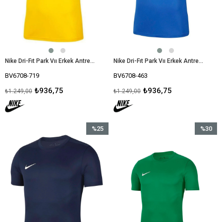
Nike Dri-Fıt Park Vıı Erkek Antrenman Tişörtü Bv6708-719
Nike Dri-Fıt Park Vıı Erkek Antrenman Tişörtü Bv6708-463
BV6708-719
BV6708-463
₺936,75
₺936,75
₺1.249,00
₺1.249,00
%25
%30
İndirim
İndirim
%25İndirim
%30İndir