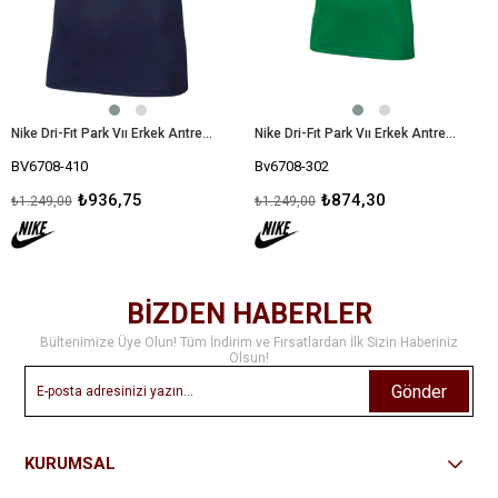
Nike Dri-Fıt Park Vıı Erkek Antrenman Tişörtü Bv6708-410
Nike Dri-Fıt Park Vıı Erkek Antrenman Tişörtü Bv6708-302
BV6708-410
Bv6708-302
₺936,75
₺874,30
₺1.249,00
₺1.249,00
BİZDEN HABERLER
Bültenimize Üye Olun! Tüm İndirim ve Fırsatlardan İlk Sizin Haberiniz
Olsun!
Gönder
KURUMSAL