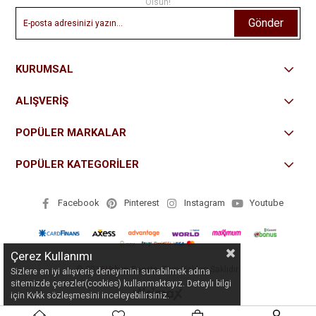
Olsun!
Gönder
KURUMSAL
ALIŞVERİŞ
POPÜLER MARKALAR
POPÜLER KATEGORİLER
Facebook
Pinterest
Instagram
Youtube
Çerez Kullanımı
© 2018
Urban Sports
- Tüm Hakları Saklıdır.
Sizlere en iyi alışveriş deneyimini sunabilmek adına
sitemizde çerezler(cookies) kullanmaktayız. Detaylı bilgi
için Kvkk sözleşmesini inceleyebilirsiniz.