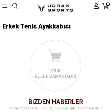
0
Erkek Tenis Ayakkabısı
BİZDEN HABERLER
Bültenimize Üye Olun! Tüm İndirim ve Fırsatlardan İlk Sizin Haberiniz