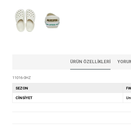
ÜRÜN ÖZELLIKLERI
YORU
11016-0HZ
SEZON
FW
CİNSİYET
Un