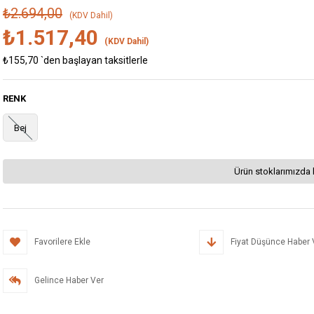
₺2.694,00
(KDV Dahil)
₺1.517,40
(KDV Dahil)
₺155,70
`den başlayan taksitlerle
RENK
Bej
Ürün stoklarımızda 
Favorilere Ekle
Fiyat Düşünce Haber 
Gelince Haber Ver