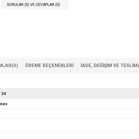
SORULAR (0) VE CEVAPLAR (0)
MLAR
(0)
ÖDEME SEÇENEKLERI
İADE, DEĞIŞIM VE TESLIM
 24
isex