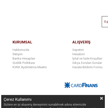
KURUMSAL
ALIŞVERİŞ
Hakkımızda
Sepetim
İletişim
Hesabım
Banka Hesapları
İptal ve İade Koşulları
Gizlilik Politikası
Sıkça Sorulan Sorular
KVKK Aydınlatma Meetni
Havale Bildirim Formu
Çerez Kullanımı
Sizlere en iyi alışveriş deneyimini sunabilmek adına sitemizde