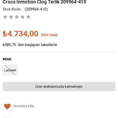
Crocs Inmotion Clog Terlik 209964-410
(209964-410)
₺4.734,00
(KDV Dahil)
₺485,75
`den başlayan taksitlerle
RENK
Lacivert
Ürün stoklarımızda kalmamıştır.
Favorilere Ekle