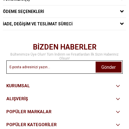
ÖDEME SEÇENEKLERI
İADE, DEĞIŞIM VE TESLIMAT SÜRECI
BİZDEN HABERLER
Bültenimize Üye Olun! Tüm İndirim ve Fırsatlardan İlk Sizin Haberiniz
Olsun!
Gönder
KURUMSAL
ALIŞVERİŞ
POPÜLER MARKALAR
POPÜLER KATEGORİLER