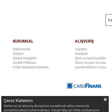
KURUMSAL
ALIŞVERİŞ
Hakkımızda
Sepetim
İletişim
Hesabım
Banka Hesapları
İptal ve İade Koşulları
Gizlilik Politikası
Sıkça Sorulan Sorular
KVKK Aydınlatma Meetni
Havale Bildirim Formu
Çerez Kullanımı
Sizlere en iyi alışveriş deneyimini sunabilmek adına sitemizde
çerezler(cookies) kullanmaktayız. Detaylı bilgi için Kvkk sözleşmesini