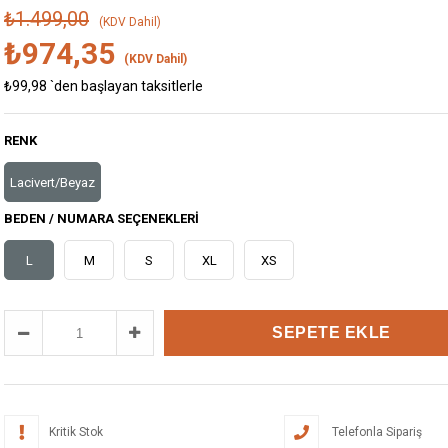
₺1.499,00
(KDV Dahil)
₺974,35
(KDV Dahil)
₺99,98
`den başlayan taksitlerle
RENK
Lacivert/Beyaz
BEDEN / NUMARA SEÇENEKLERI
L
M
S
XL
XS
Kritik Stok
Telefonla Sipariş