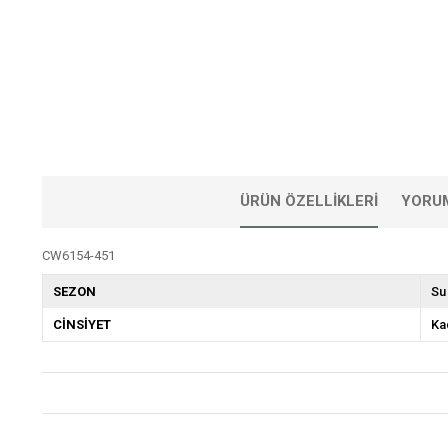
ÜRÜN ÖZELLIKLERI
YORU
CW6154-451
SEZON
Su
CİNSİYET
Ka