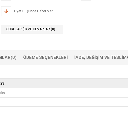
Fiyat Düşünce Haber Ver
SORULAR (0) VE CEVAPLAR (0)
MLAR
(0)
ÖDEME SEÇENEKLERI
İADE, DEĞIŞIM VE TESLIM
 23
dın