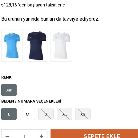
₺128,16
`den başlayan taksitlerle
Bu ürünün yanında bunları da tavsiye ediyoruz.
RENK
Sarı
BEDEN / NUMARA SEÇENEKLERI
L
M
S
XL
XS