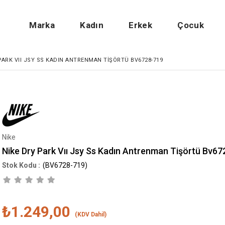
Marka
Kadın
Erkek
Çocuk
PARK VII JSY SS KADIN ANTRENMAN TIŞÖRTÜ BV6728-719
Nike
Nike Dry Park Vıı Jsy Ss Kadın Antrenman Tişörtü Bv6
(BV6728-719)
₺1.249,00
(KDV Dahil)