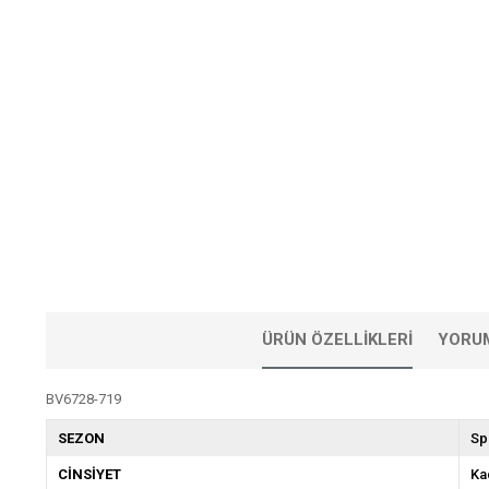
ÜRÜN ÖZELLIKLERI
YORU
BV6728-719
SEZON
Sp
CİNSİYET
Ka