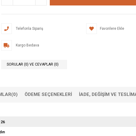
Telefonla Sipariş
Favorilere Ekle
Kargo Bedava
SORULAR (0) VE CEVAPLAR (0)
MLAR
(0)
ÖDEME SEÇENEKLERI
İADE, DEĞIŞIM VE TESLIM
 26
dın