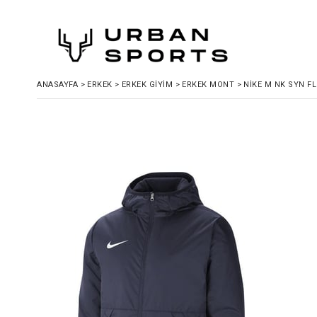
ANASAYFA
>
ERKEK
>
ERKEK GIYIM
>
ERKEK MONT
>
NIKE M NK SYN F