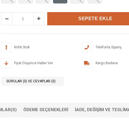
Kritik Stok
Telefonla Sipariş
Fiyat Düşünce Haber Ver
Kargo Bedava
SORULAR (0) VE CEVAPLAR (0)
MLAR
(0)
ÖDEME SEÇENEKLERI
İADE, DEĞIŞIM VE TESLIM