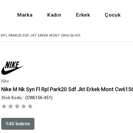
Marka
Kadın
Erkek
Çocuk
L RPL PARK20 SDF JKT ERKEK MONT CW6156-451
Nike
Nike M Nk Syn Fl Rpl Park20 Sdf Jkt Erkek Mont Cw615
(CW6156-451)
%
45
İndirim