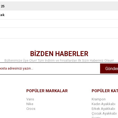
 25
kek
BİZDEN HABERLER
Bültenimize Üye Olun! Tüm İndirim ve Fırsatlardan İlk Sizin Haberiniz Olsun!
Gönde
POPÜLER MARKALAR
POPÜLER KA
Vans
Krampon
Nike
Kadın Ayakkabı
Crocs
Erkek Ayakkabı
Çocuk Ayakkabı