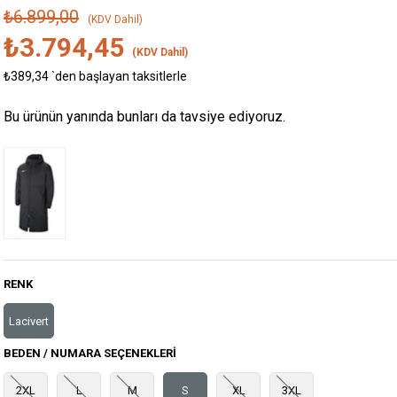
₺6.899,00
(KDV Dahil)
₺3.794,45
(KDV Dahil)
₺389,34
`den başlayan taksitlerle
Bu ürünün yanında bunları da tavsiye ediyoruz.
RENK
Lacivert
BEDEN / NUMARA SEÇENEKLERI
2XL
L
M
S
XL
3XL