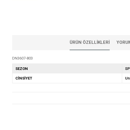
ÜRÜN ÖZELLIKLERI
YORU
DN3607-803
SEZON
SP
CİNSİYET
Un