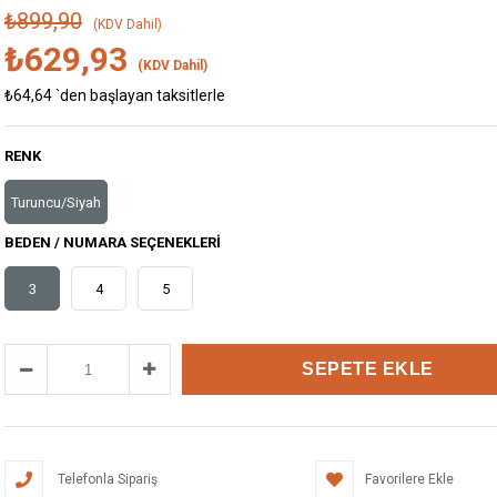
₺899,90
(KDV Dahil)
₺629,93
(KDV Dahil)
₺64,64
`den başlayan taksitlerle
RENK
Turuncu/Siyah
BEDEN / NUMARA SEÇENEKLERI
3
4
5
Telefonla Sipariş
Favorilere Ekle