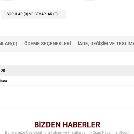
SORULAR (0) VE CEVAPLAR (0)
MLAR
(0)
ÖDEME SEÇENEKLERI
İADE, DEĞIŞIM VE TESLIM
 25
isex
BİZDEN HABERLER
Bültenimize Üye Olun! Tüm İndirim ve Fırsatlardan İlk Sizin Haberiniz Olsun!