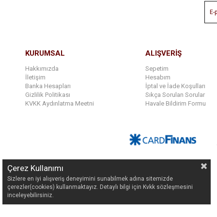
KURUMSAL
ALIŞVERİŞ
Hakkımızda
Sepetim
İletişim
Hesabım
Banka Hesapları
İptal ve İade Koşulları
Gizlilik Politikası
Sıkça Sorulan Sorular
KVKK Aydınlatma Meetni
Havale Bildirim Formu
Çerez Kullanımı
Sizlere en iyi alışveriş deneyimini sunabilmek adına sitemizde
çerezler(cookies) kullanmaktayız. Detaylı bilgi için Kvkk sözleşmesini
inceleyebilirsiniz.