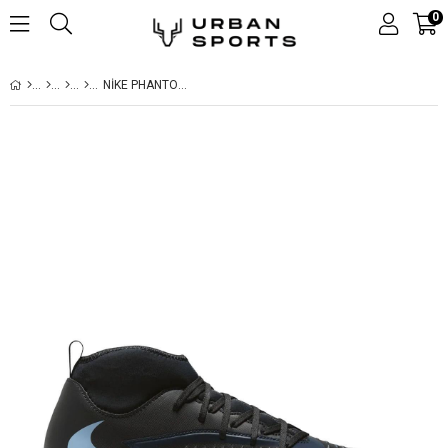
0
NIKE PHANTOM 6 HIGH CLUB TF HALI SAHA AYAKKABISI HQ2276-003