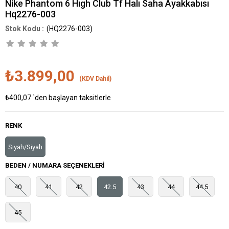
Nike Phantom 6 Hıgh Club Tf Halı Saha Ayakkabısı
Hq2276-003
(HQ2276-003)
₺3.899,00
(KDV Dahil)
₺400,07
`den başlayan taksitlerle
RENK
Siyah/Siyah
BEDEN / NUMARA SEÇENEKLERI
40
41
42
42.5
43
44
44.5
45