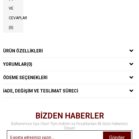
VE
CEVAPLAR
(0)
ÜRÜN ÖZELLIKLERI
YORUMLAR
(0)
ÖDEME SEÇENEKLERI
İADE, DEĞIŞIM VE TESLIMAT SÜRECI
BİZDEN HABERLER
Bültenimize Üye Olun! Tüm İndirim ve Fırsatlardan İlk Sizin Haberiniz
Olsun!
Gönder