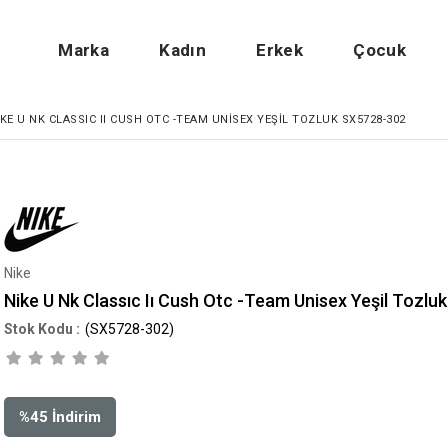
Marka
Kadın
Erkek
Çocuk
IKE U NK CLASSIC II CUSH OTC -TEAM UNISEX YEŞIL TOZLUK SX5728-302
Nike
Nike U Nk Classıc Iı Cush Otc -Team Unisex Yeşil Tozl
(SX5728-302)
%
45
İndirim