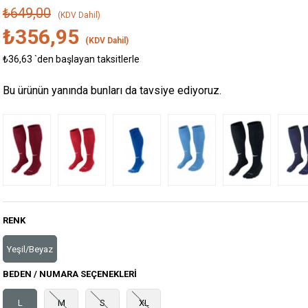
₺649,00
(KDV Dahil)
₺356,95
(KDV Dahil)
₺36,63
`den başlayan taksitlerle
Bu ürünün yanında bunları da tavsiye ediyoruz.
RENK
Yeşil/Beyaz
BEDEN / NUMARA SEÇENEKLERI
L
M
S
XL