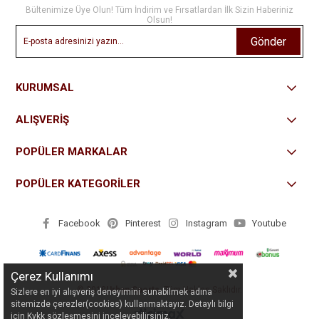
Bültenimize Üye Olun! Tüm İndirim ve Fırsatlardan İlk Sizin Haberiniz
Olsun!
Gönder
KURUMSAL
ALIŞVERİŞ
POPÜLER MARKALAR
POPÜLER KATEGORİLER
Facebook
Pinterest
Instagram
Youtube
Çerez Kullanımı
© 2018
Urban Sports
- Tüm Hakları Saklıdır.
Sizlere en iyi alışveriş deneyimini sunabilmek adına
sitemizde çerezler(cookies) kullanmaktayız. Detaylı bilgi
için Kvkk sözleşmesini inceleyebilirsiniz.