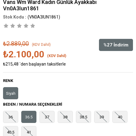
Vans Wm Ward Kadın Günlük Ayakkabı
Vn0A3Iun1861
(VN0A3IUN1861)
₺2.889,00
%
27
İndirim
(KDV Dahil)
₺2.100,00
(KDV Dahil)
₺215,48
`den başlayan taksitlerle
RENK
Siyah
BEDEN / NUMARA SEÇENEKLERI
36
36.5
37
38
38.5
39
40
40.5
41