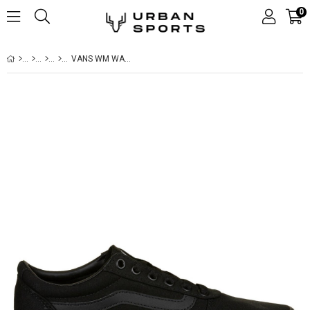
0
VANS WM WARD KADIN GÜNLÜK AYAKKABI VN0A3IUN1861